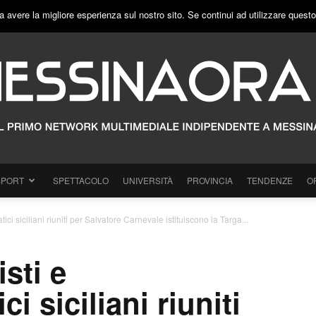
a avere la migliore esperienza sul nostro sito. Se continui ad utilizzare quest
SPORT
SPETTACOLO
UNIVERSITÀ
PROVINCIA
TENDENZE
O
ici siciliani riuniti per Salvatore Carnevale istituiscono la Targa...
sti e
i siciliani riuniti