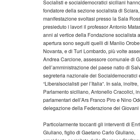
Socialisti e socialdemocratici siciliani han
fondatore della sezione socialista di Sciara
manifestazione svoltasi presso la Sala Ros
presieduto i lavori il professor Antonio Mat
anni al vertice della Fondazione socialista a
apertura sono seguiti quelli di Manlio Orobel
Novanta, e di Turi Lombardo, più volte asse
Andrea Carcione, assessore comunale di Gala
dell’amministrazione del paese natio di Sa
segreteria nazionale dei Socialdemocratici
“Liberalsocialisti per l’Italia”. In sala, inol
Parlamento siciliano, Antonello Cracolici, i
parlamentari dell’Ars Franco Piro e Nino Odd
delegazione della Federazione dei Giovani S
Particolarmente toccanti gli interventi di Enr
Giuliano, figlio di Gaetano Carlo Giuliano,