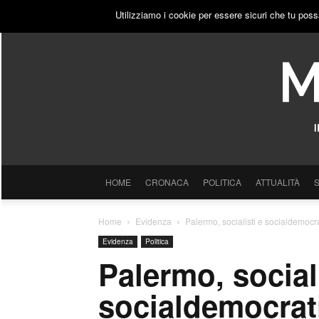
VENERDÌ, 7 AGOSTO 2026
ACCEDI
PUBBLICITÀ
Utilizziamo i cookie per essere sicuri che tu poss
HOME
CRONACA
POLITICA
ATTUALITÀ
Home
Evidenza
Palermo, socialisti e socialdemocrat
Evidenza
Politica
Palermo, sociali
socialdemocratic