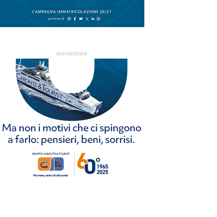
sponsorizzata