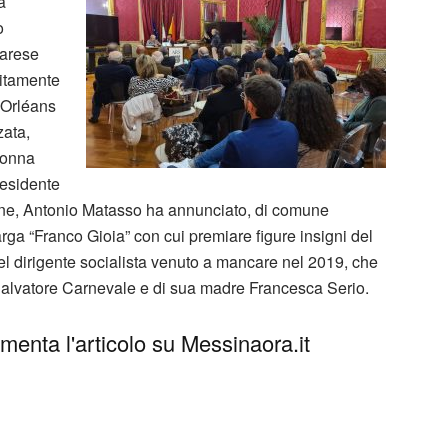
a
o
iarese
nitamente
’Orléans
zata,
lonna
residente
ermine, Antonio Matasso ha annunciato, di comune
Targa “Franco Gioia” con cui premiare figure insigni del
el dirigente socialista venuto a mancare nel 2019, che
 Salvatore Carnevale e di sua madre Francesca Serio.
enta l'articolo su Messinaora.it