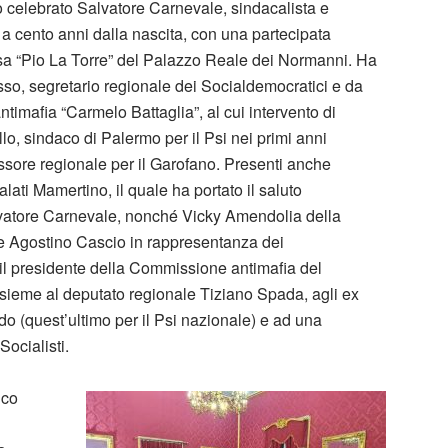
no celebrato Salvatore Carnevale, sindacalista e
, a cento anni dalla nascita, con una partecipata
sa “Pio La Torre” del Palazzo Reale dei Normanni. Ha
asso, segretario regionale dei Socialdemocratici e da
ntimafia “Carmelo Battaglia”, al cui intervento di
lo, sindaco di Palermo per il Psi nei primi anni
ssore regionale per il Garofano. Presenti anche
ti Mamertino, il quale ha portato il saluto
lvatore Carnevale, nonché Vicky Amendolia della
 e Agostino Cascio in rappresentanza dei
tre, il presidente della Commissione antimafia del
nsieme al deputato regionale Tiziano Spada, agli ex
o (quest’ultimo per il Psi nazionale) e ad una
ocialisti.
ico