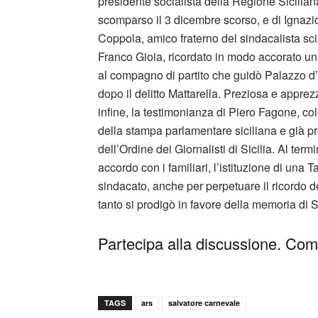
presidente socialista della Regione Sicilian
scomparso il 3 dicembre scorso, e di Ignazi
Coppola, amico fraterno del sindacalista sc
Franco Gioia, ricordato in modo accorato u
al compagno di partito che guidò Palazzo d
dopo il delitto Mattarella. Preziosa e apprez
infine, la testimonianza di Piero Fagone, co
della stampa parlamentare siciliana e già p
dell’Ordine dei Giornalisti di Sicilia. Al t
accordo con i familiari, l’istituzione di una 
sindacato, anche per perpetuare il ricordo d
tanto si prodigò in favore della memoria di
Partecipa alla discussione. Comm
TAGS
ars
salvatore carnevale