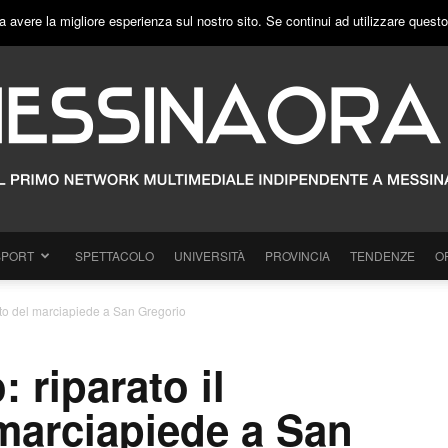
a avere la migliore esperienza sul nostro sito. Se continui ad utilizzare quest
SPORT
SPETTACOLO
UNIVERSITÀ
PROVINCIA
TENDENZE
O
nto del marciapiede a San Gregorio
 riparato il
marciapiede a San