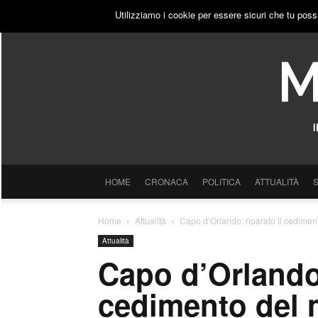
SABATO, 8 AGOSTO 2026
ACCEDI
PUBBLICITÀ
Utilizziamo i cookie per essere sicuri che tu poss
HOME
CRONACA
POLITICA
ATTUALITÀ
Home
Attualità
Capo d’Orlando: riparato il cedime
Attualità
Capo d’Orlando:
cedimento del 