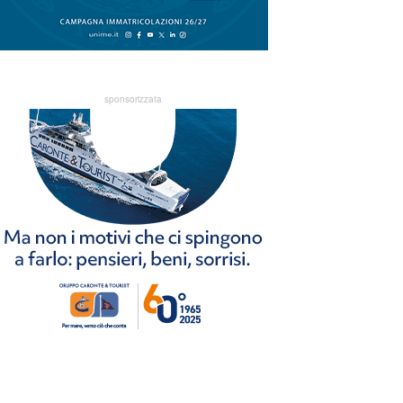
sponsorizzata