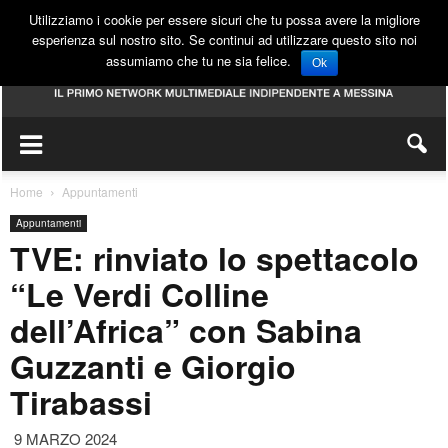
Utilizziamo i cookie per essere sicuri che tu possa avere la migliore
esperienza sul nostro sito. Se continui ad utilizzare questo sito noi
assumiamo che tu ne sia felice.
Ok
Home
Appuntamenti
Appuntamenti
TVE: rinviato lo spettacolo
“Le Verdi Colline
dell’Africa” con Sabina
Guzzanti e Giorgio
Tirabassi
9 MARZO 2024