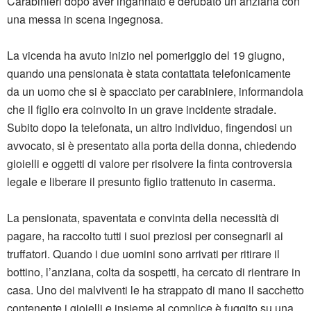
Carabinieri dopo aver ingannato e derubato un’anziana con
una messa in scena ingegnosa.
La vicenda ha avuto inizio nel pomeriggio del 19 giugno,
quando una pensionata è stata contattata telefonicamente
da un uomo che si è spacciato per carabiniere, informandola
che il figlio era coinvolto in un grave incidente stradale.
Subito dopo la telefonata, un altro individuo, fingendosi un
avvocato, si è presentato alla porta della donna, chiedendo
gioielli e oggetti di valore per risolvere la finta controversia
legale e liberare il presunto figlio trattenuto in caserma.
La pensionata, spaventata e convinta della necessità di
pagare, ha raccolto tutti i suoi preziosi per consegnarli ai
truffatori. Quando i due uomini sono arrivati per ritirare il
bottino, l’anziana, colta da sospetti, ha cercato di rientrare in
casa. Uno dei malviventi le ha strappato di mano il sacchetto
contenente i gioielli e insieme al complice è fuggito su una