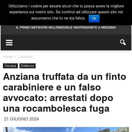
Utilizziamo i cookie per essere sicuri che tu possa avere la migliore
esperienza sul nostro sito. Se continui ad utilizzare questo sito noi
assumiamo che tu ne sia felice.
Ok
Home
Cronaca
Cronaca
Evidenza
Anziana truffata da un finto
carabiniere e un falso
avvocato: arrestati dopo
una rocambolesca fuga
21 GIUGNO 2024