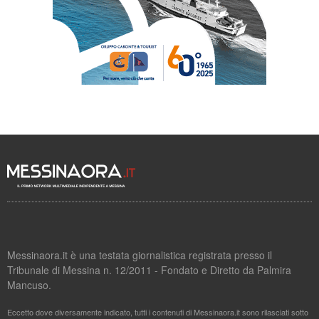
Messinaora.it è una testata giornalistica registrata presso il
Tribunale di Messina n. 12/2011 - Fondato e Diretto da Palmira
Mancuso.
Eccetto dove diversamente indicato, tutti i contenuti di Messinaora.it sono rilasciati sotto