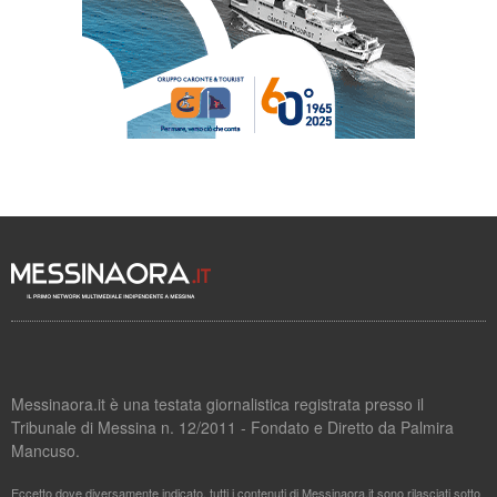
Messinaora.it è una testata giornalistica registrata presso il
Tribunale di Messina n. 12/2011 - Fondato e Diretto da Palmira
Mancuso.
Eccetto dove diversamente indicato, tutti i contenuti di Messinaora.it sono rilasciati sotto