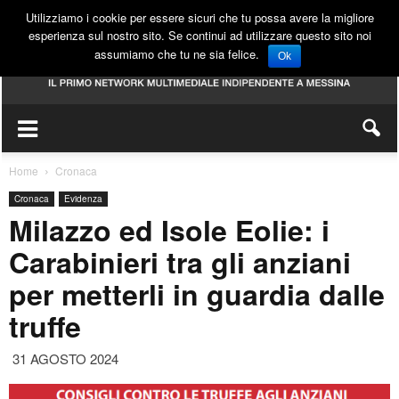
Utilizziamo i cookie per essere sicuri che tu possa avere la migliore
esperienza sul nostro sito. Se continui ad utilizzare questo sito noi
assumiamo che tu ne sia felice.
Ok
Home
Cronaca
Cronaca
Evidenza
Milazzo ed Isole Eolie: i
Carabinieri tra gli anziani
per metterli in guardia dalle
truffe
31 AGOSTO 2024