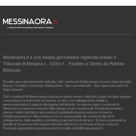
Messinaora.it è una testata giornalistica registrata presso il
Tribunale di Messina n. 12/2011 - Fondato e Diretto da Palmira
Mancuso.
Eccetto dove diversamente indicato, tutti i contenuti di Messinaora.it sono rilasciati sotto
licenza "Creative Commons Attribuzione - Non commerciale - Non opere derivate 3.0
Italia License".
Tutti i contenuti di Messinaora.it possono quindi essere utilizzati a patto di citare sempre
messinaora.it come fonte ed inserire un link o un collegamento visibile a
www.messinaora.it oppure alla pagina dell'articolo. In nessun caso i contenuti di
Messinaora.it possono essere utilizzati per scopi commerciali. Eventuali permessi
ulteriori relativi all'utilizzo dei contenuti pubblicati possono essere richiesti a
info@messinaora.it
. Messinaora.it non è responsabile dei contenuti dei siti in
collegamento, della qualità o correttezza dei dati forniti da terzi. Si riserva pertanto la
facoltà di rimuovere informazioni ritenute offensive o contrarie al buon costume.
Eventuali segnalazioni possono essere inviate a
info@messinaora.it
.