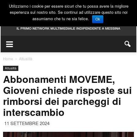
Utilizziamo i cookie per essere sicuri che tu possa avere la migliore
esperienza sul nostro sito. Se continui ad utilizzare questo sito noi
assumiamo che tu ne sia felice.
Ok
Home
Attualità
Attualità
Abbonamenti MOVEME,
Gioveni chiede risposte sui
rimborsi dei parcheggi di
interscambio
11 SETTEMBRE 2024