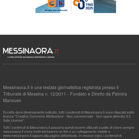
Messinaora.it è una testata giornalistica registrata presso il
Tribunale di Messina n. 12/2011 - Fondato e Diretto da Palmira
Mancuso.
Eccetto dove diversamente indicato, tutti i contenuti di Messinaora.it sono rilasciati sotto
licenza "Creative Commons Attribuzione - Non commerciale - Non opere derivate 3.0
Italia License".
Tutti i contenuti di Messinaora.it possono quindi essere utilizzati a patto di citare sempre
messinaora.it come fonte ed inserire un link o un collegamento visibile a
www.messinaora.it oppure alla pagina dell'articolo. In nessun caso i contenuti di