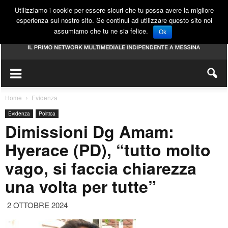
Utilizziamo i cookie per essere sicuri che tu possa avere la migliore
esperienza sul nostro sito. Se continui ad utilizzare questo sito noi
assumiamo che tu ne sia felice.
Ok
Home
Evidenza
Evidenza
Politica
Dimissioni Dg Amam:
Hyerace (PD), “tutto molto
vago, si faccia chiarezza
una volta per tutte”
2 OTTOBRE 2024