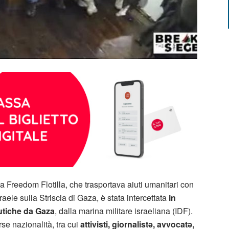
lla Freedom Flotilla, che trasportava aiuti umanitari con
raele sulla Striscia di Gaza, è stata intercettata
in
autiche da Gaza
, dalla marina militare israeliana (IDF).
rse nazionalità, tra cui
attivisti, giornalistə, avvocatə,