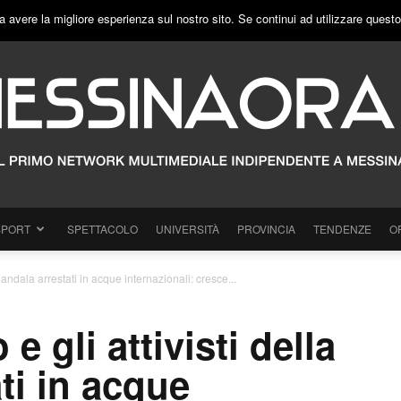
a avere la migliore esperienza sul nostro sito. Se continui ad utilizzare quest
SPORT
SPETTACOLO
UNIVERSITÀ
PROVINCIA
TENDENZE
O
Handala arrestati in acque internazionali: cresce...
 gli attivisti della
ti in acque