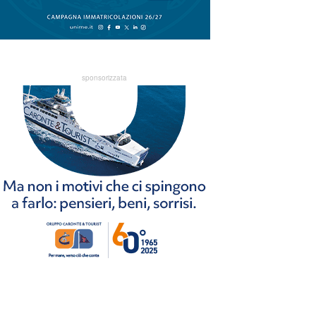
sponsorizzata