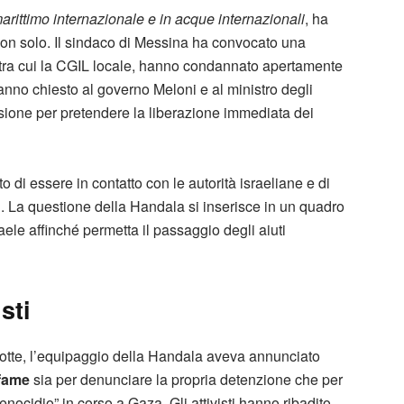
 marittimo internazionale e in acque internazionali
, ha
 non solo. Il sindaco di Messina ha convocato una
tra cui la CGIL locale, hanno condannato apertamente
anno chiesto al governo Meloni e al ministro degli
isione per pretendere la liberazione immediata dei
to di essere in contatto con le autorità israeliane e di
ini. La questione della Handala si inserisce in un quadro
aele affinché permetta il passaggio degli aiuti
sti
rotte, l’equipaggio della Handala aveva annunciato
 fame
sia per denunciare la propria detenzione che per
enocidio” in corso a Gaza. Gli attivisti hanno ribadito