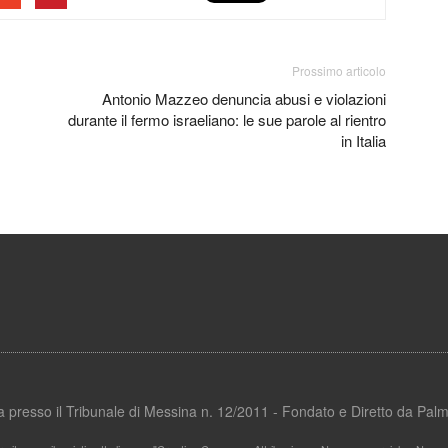
Prossimo articolo
Antonio Mazzeo denuncia abusi e violazioni
durante il fermo israeliano: le sue parole al rientro
in Italia
ata presso il Tribunale di Messina n. 12/2011 - Fondato e Diretto da Pa