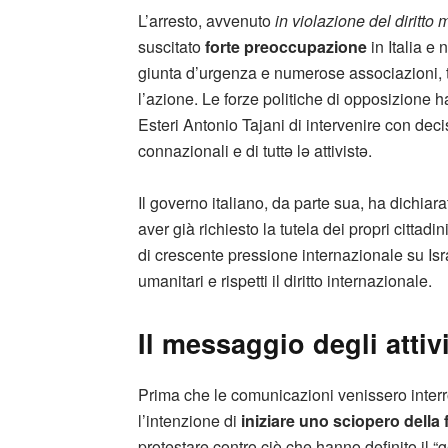
L’arresto, avvenuto
in violazione del diritto
suscitato
forte preoccupazione
in Italia e
giunta d’urgenza e numerose associazioni, 
l’azione
.
Le forze politiche di opposizione h
Esteri Antonio Tajani di intervenire con dec
connazionali e di tuttə lə attivistə
.
Il governo italiano, da parte sua, ha dichiara
aver già richiesto la tutela dei propri cittad
di crescente pressione internazionale su Isr
umanitari e rispetti il diritto internazionale
.
Il messaggio degli attivi
Prima che le comunicazioni venissero inter
l’intenzione di
iniziare uno sciopero della
protestare contro ciò che hanno definito il “g