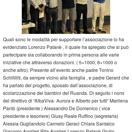
Quali sono le modalità per supportare l’associazione lo ha
evidenziato Lorenzo Patanè , il quale ha spiegato che si può
partecipare sia collaborando in prima persona alle varie
iniziative che attraverso donazioni. ( 5×1000, 8×1000 o
anche altro). Presente all’evento anche padre Tonino
Schifilliti, da sempre vicino alla famiglia , e padre Gerard che
ha parlato del progetto, sposato dall’associazione, di
scolarizzazione dei bambini del Ruanda. Di seguito i nomi
del direttivo di “AlbaViva- Aurora e Alberto per tutti” Marilena
Pantò (presidente ) Alessandro De Domenico ( vice
presidente e tesoriere) Giusy Reale Ruffino (segretaria)
Alessia Gugliandolo Carmelo Geraci Chiara Santalco
Giacomo Angileri Rita Angileri Lorenzo Patanè Giulio