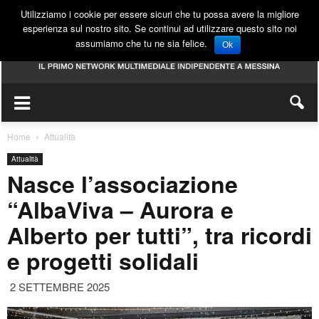
Utilizziamo i cookie per essere sicuri che tu possa avere la migliore
esperienza sul nostro sito. Se continui ad utilizzare questo sito noi
assumiamo che tu ne sia felice.
Ok
Home
Attualità
Attualità
Nasce l’associazione
“AlbaViva – Aurora e
Alberto per tutti”, tra ricordi
e progetti solidali
2 SETTEMBRE 2025