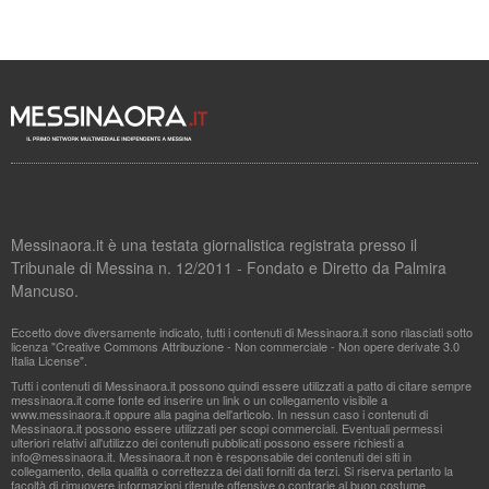
Messinaora.it è una testata giornalistica registrata presso il
Tribunale di Messina n. 12/2011 - Fondato e Diretto da Palmira
Mancuso.
Eccetto dove diversamente indicato, tutti i contenuti di Messinaora.it sono rilasciati sotto
licenza "Creative Commons Attribuzione - Non commerciale - Non opere derivate 3.0
Italia License".
Tutti i contenuti di Messinaora.it possono quindi essere utilizzati a patto di citare sempre
messinaora.it come fonte ed inserire un link o un collegamento visibile a
www.messinaora.it oppure alla pagina dell'articolo. In nessun caso i contenuti di
Messinaora.it possono essere utilizzati per scopi commerciali. Eventuali permessi
ulteriori relativi all'utilizzo dei contenuti pubblicati possono essere richiesti a
info@messinaora.it
. Messinaora.it non è responsabile dei contenuti dei siti in
collegamento, della qualità o correttezza dei dati forniti da terzi. Si riserva pertanto la
facoltà di rimuovere informazioni ritenute offensive o contrarie al buon costume.