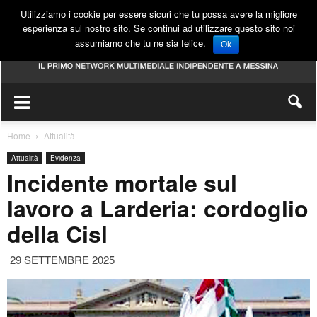
Utilizziamo i cookie per essere sicuri che tu possa avere la migliore
esperienza sul nostro sito. Se continui ad utilizzare questo sito noi
assumiamo che tu ne sia felice.
Ok
Home
Attualità
Attualità
Evidenza
Incidente mortale sul
lavoro a Larderia: cordoglio
della Cisl
29 SETTEMBRE 2025