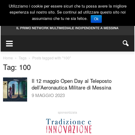
Utilizziamo i cookie per essere sicuri che tu possa avere la migliore
esperienza sul nostro sito. Se continui ad utilizzare questo sito noi
assumiamo che tu ne sia felice.
Ok
Home
Tags
Posts tagged with "100"
Tag: 100
Il 12 maggio Open Day al Teleposto
dell’Aeronautica Militare di Messina
9 MAGGIO 2023
sponsorizzata