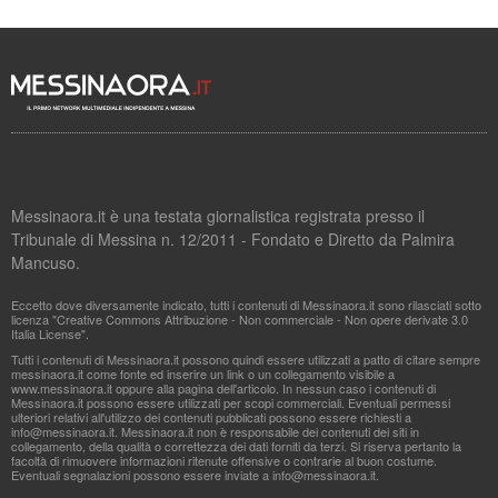
Messinaora.it è una testata giornalistica registrata presso il
Tribunale di Messina n. 12/2011 - Fondato e Diretto da Palmira
Mancuso.
Eccetto dove diversamente indicato, tutti i contenuti di Messinaora.it sono rilasciati sotto
licenza "Creative Commons Attribuzione - Non commerciale - Non opere derivate 3.0
Italia License".
Tutti i contenuti di Messinaora.it possono quindi essere utilizzati a patto di citare sempre
messinaora.it come fonte ed inserire un link o un collegamento visibile a
www.messinaora.it oppure alla pagina dell'articolo. In nessun caso i contenuti di
Messinaora.it possono essere utilizzati per scopi commerciali. Eventuali permessi
ulteriori relativi all'utilizzo dei contenuti pubblicati possono essere richiesti a
info@messinaora.it
. Messinaora.it non è responsabile dei contenuti dei siti in
collegamento, della qualità o correttezza dei dati forniti da terzi. Si riserva pertanto la
facoltà di rimuovere informazioni ritenute offensive o contrarie al buon costume.
Eventuali segnalazioni possono essere inviate a
info@messinaora.it
.