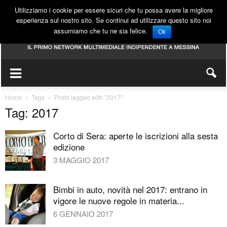
Utilizziamo i cookie per essere sicuri che tu possa avere la migliore
esperienza sul nostro sito. Se continui ad utilizzare questo sito noi
assumiamo che tu ne sia felice.
Ok
Home
Tags
Posts tagged with "2017"
Tag: 2017
Corto di Sera: aperte le iscrizioni alla sesta
edizione
3 MAGGIO 2017
Bimbi in auto, novità nel 2017: entrano in
vigore le nuove regole in materia...
6 GENNAIO 2017