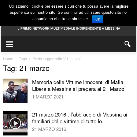
Utilizziamo i cookie per essere sicuri che tu possa avere la migliore
esperienza sul nostro sito. Se continui ad utilizzare questo sito noi
assumiamo che tu ne sia felice.
Ok
Home
Tags
Posts tagged with "21 marzo"
Tag: 21 marzo
Memoria delle Vittime innocenti di Mafia,
Libera a Messina si prepara al 21 Marzo
1 MARZO 2021
21 marzo 2016 : l’abbraccio di Messina ai
familiari delle vittime di tutte le...
21 MARZO 2016