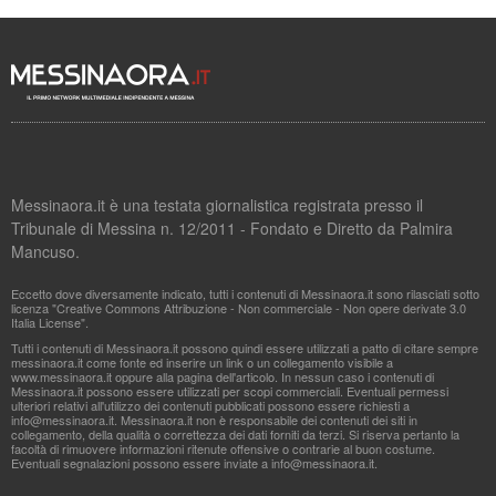
Messinaora.it è una testata giornalistica registrata presso il
Tribunale di Messina n. 12/2011 - Fondato e Diretto da Palmira
Mancuso.
Eccetto dove diversamente indicato, tutti i contenuti di Messinaora.it sono rilasciati sotto
licenza "Creative Commons Attribuzione - Non commerciale - Non opere derivate 3.0
Italia License".
Tutti i contenuti di Messinaora.it possono quindi essere utilizzati a patto di citare sempre
messinaora.it come fonte ed inserire un link o un collegamento visibile a
www.messinaora.it oppure alla pagina dell'articolo. In nessun caso i contenuti di
Messinaora.it possono essere utilizzati per scopi commerciali. Eventuali permessi
ulteriori relativi all'utilizzo dei contenuti pubblicati possono essere richiesti a
info@messinaora.it
. Messinaora.it non è responsabile dei contenuti dei siti in
collegamento, della qualità o correttezza dei dati forniti da terzi. Si riserva pertanto la
facoltà di rimuovere informazioni ritenute offensive o contrarie al buon costume.
Eventuali segnalazioni possono essere inviate a
info@messinaora.it
.