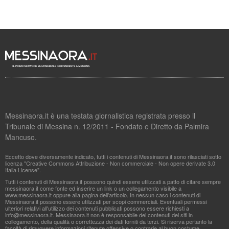
Messinaora.it è una testata giornalistica registrata presso il
Tribunale di Messina n. 12/2011 - Fondato e Diretto da Palmira
Mancuso.
Eccetto dove diversamente indicato, tutti i contenuti di Messinaora.it sono rilasciati sotto
licenza "Creative Commons Attribuzione - Non commerciale - Non opere derivate 3.0
Italia License".
Tutti i contenuti di Messinaora.it possono quindi essere utilizzati a patto di citare sempre
messinaora.it come fonte ed inserire un link o un collegamento visibile a
www.messinaora.it oppure alla pagina dell'articolo. In nessun caso i contenuti di
Messinaora.it possono essere utilizzati per scopi commerciali. Eventuali permessi
ulteriori relativi all'utilizzo dei contenuti pubblicati possono essere richiesti a
info@messinaora.it
. Messinaora.it non è responsabile dei contenuti dei siti in
collegamento, della qualità o correttezza dei dati forniti da terzi. Si riserva pertanto la
facoltà di rimuovere informazioni ritenute offensive o contrarie al buon costume.