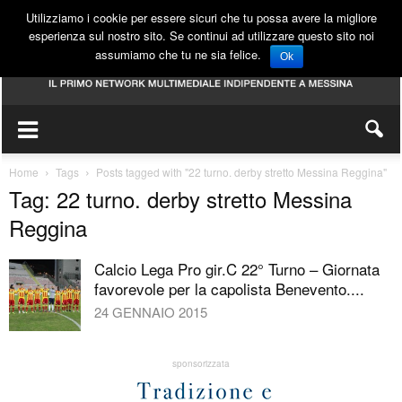
Utilizziamo i cookie per essere sicuri che tu possa avere la migliore
esperienza sul nostro sito. Se continui ad utilizzare questo sito noi
assumiamo che tu ne sia felice.
Ok
Home
Tags
Posts tagged with "22 turno. derby stretto Messina Reggina"
Tag: 22 turno. derby stretto Messina
Reggina
Calcio Lega Pro gir.C 22° Turno – Giornata
favorevole per la capolista Benevento....
24 GENNAIO 2015
sponsorizzata