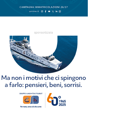
sponsorizzata