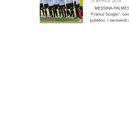
15 APRILE 2018
MESSINA-PALMESE 4-4
“Franco Scoglio”, con
pubblico. I neroverdi