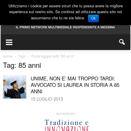
Utilizziamo i cookie per essere sicuri che tu possa avere la migliore
esperienza sul nostro sito. Se continui ad utilizzare questo sito noi
assumiamo che tu ne sia felice.
Ok
Home
Tags
Posts tagged with "85 anni"
Tag: 85 anni
UNIME, NON E’ MAI TROPPO TARDI:
AVVOCATO SI LAUREA IN STORIA A 85
ANNI
15 LUGLIO 2013
sponsorizzata