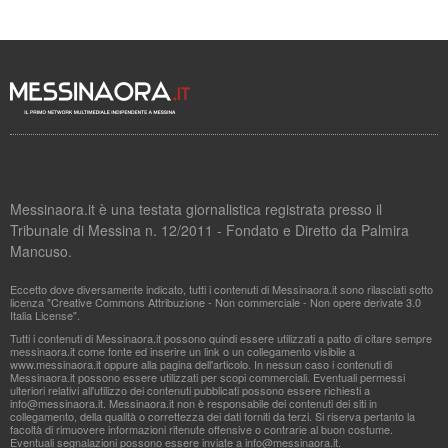
Messinaora.it è una testata giornalistica registrata presso il
Tribunale di Messina n. 12/2011 - Fondato e Diretto da Palmira
Mancuso.
Eccetto dove diversamente indicato, tutti i contenuti di Messinaora.it sono rilasciati sotto
licenza "Creative Commons Attribuzione - Non commerciale - Non opere derivate 3.0
Italia License".
Tutti i contenuti di Messinaora.it possono quindi essere utilizzati a patto di citare sempre
messinaora.it come fonte ed inserire un link o un collegamento visibile a
www.messinaora.it oppure alla pagina dell'articolo. In nessun caso i contenuti di
Messinaora.it possono essere utilizzati per scopi commerciali. Eventuali permessi
ulteriori relativi all'utilizzo dei contenuti pubblicati possono essere richiesti a
info@messinaora.it
. Messinaora.it non è responsabile dei contenuti dei siti in
collegamento, della qualità o correttezza dei dati forniti da terzi. Si riserva pertanto la
facoltà di rimuovere informazioni ritenute offensive o contrarie al buon costume.
Eventuali segnalazioni possono essere inviate a
info@messinaora.it
.