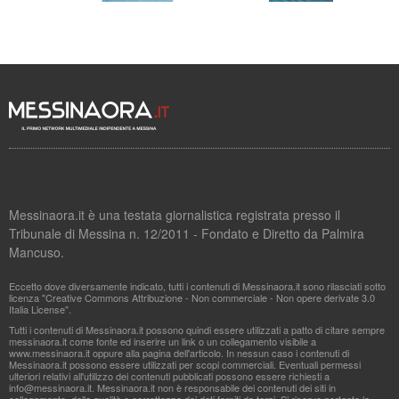
Messinaora.it è una testata giornalistica registrata presso il
Tribunale di Messina n. 12/2011 - Fondato e Diretto da Palmira
Mancuso.
Eccetto dove diversamente indicato, tutti i contenuti di Messinaora.it sono rilasciati sotto
licenza "Creative Commons Attribuzione - Non commerciale - Non opere derivate 3.0
Italia License".
Tutti i contenuti di Messinaora.it possono quindi essere utilizzati a patto di citare sempre
messinaora.it come fonte ed inserire un link o un collegamento visibile a
www.messinaora.it oppure alla pagina dell'articolo. In nessun caso i contenuti di
Messinaora.it possono essere utilizzati per scopi commerciali. Eventuali permessi
ulteriori relativi all'utilizzo dei contenuti pubblicati possono essere richiesti a
info@messinaora.it
. Messinaora.it non è responsabile dei contenuti dei siti in
collegamento, della qualità o correttezza dei dati forniti da terzi. Si riserva pertanto la