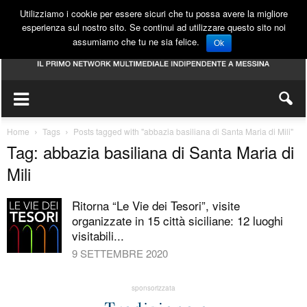
Utilizziamo i cookie per essere sicuri che tu possa avere la migliore
esperienza sul nostro sito. Se continui ad utilizzare questo sito noi
assumiamo che tu ne sia felice.
Ok
Home
Tags
Posts tagged with "abbazia basiliana di Santa Maria di Mili"
Tag: abbazia basiliana di Santa Maria di
Mili
Ritorna “Le Vie dei Tesori”, visite
organizzate in 15 città siciliane: 12 luoghi
visitabili...
9 SETTEMBRE 2020
sponsorizzata