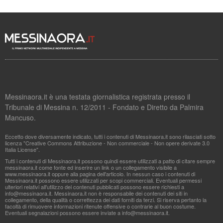
Messinaora.it è una testata giornalistica registrata presso il
Tribunale di Messina n. 12/2011 - Fondato e Diretto da Palmira
Mancuso.
Eccetto dove diversamente indicato, tutti i contenuti di Messinaora.it sono rilasciati sotto
licenza "Creative Commons Attribuzione - Non commerciale - Non opere derivate 3.0
Italia License".
Tutti i contenuti di Messinaora.it possono quindi essere utilizzati a patto di citare sempre
messinaora.it come fonte ed inserire un link o un collegamento visibile a
www.messinaora.it oppure alla pagina dell'articolo. In nessun caso i contenuti di
Messinaora.it possono essere utilizzati per scopi commerciali. Eventuali permessi
ulteriori relativi all'utilizzo dei contenuti pubblicati possono essere richiesti a
info@messinaora.it
. Messinaora.it non è responsabile dei contenuti dei siti in
collegamento, della qualità o correttezza dei dati forniti da terzi. Si riserva pertanto la
facoltà di rimuovere informazioni ritenute offensive o contrarie al buon costume.
Eventuali segnalazioni possono essere inviate a
info@messinaora.it
.