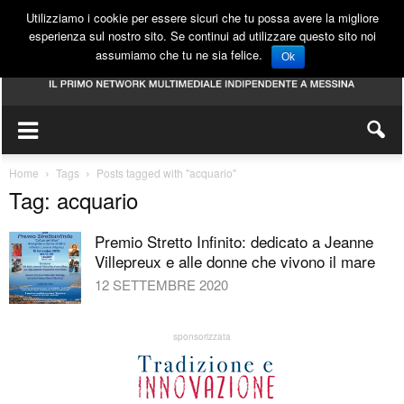
Utilizziamo i cookie per essere sicuri che tu possa avere la migliore
esperienza sul nostro sito. Se continui ad utilizzare questo sito noi
assumiamo che tu ne sia felice.
Ok
Home
Tags
Posts tagged with "acquario"
Tag: acquario
Premio Stretto Infinito: dedicato a Jeanne
Villepreux e alle donne che vivono il mare
12 SETTEMBRE 2020
sponsorizzata