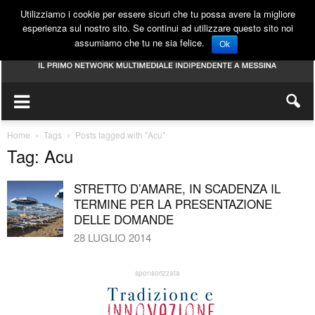
Utilizziamo i cookie per essere sicuri che tu possa avere la migliore
esperienza sul nostro sito. Se continui ad utilizzare questo sito noi
assumiamo che tu ne sia felice.
Ok
Home
Tags
Posts tagged with "Acu"
Tag: Acu
STRETTO D’AMARE, IN SCADENZA IL
TERMINE PER LA PRESENTAZIONE
DELLE DOMANDE
28 LUGLIO 2014
sponsorizzata