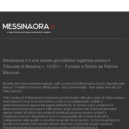
Messinaora.it è una testata giornalistica registrata presso il
Tribunale di Messina n. 12/2011 - Fondato e Diretto da Palmira
Mancuso.
Eccetto dove diversamente indicato, tutti i contenuti di Messinaora.it sono rilasciati sotto
licenza "Creative Commons Attribuzione - Non commerciale - Non opere derivate 3.0
Italia License".
Tutti i contenuti di Messinaora.it possono quindi essere utilizzati a patto di citare sempre
messinaora.it come fonte ed inserire un link o un collegamento visibile a
www.messinaora.it oppure alla pagina dell'articolo. In nessun caso i contenuti di
Messinaora.it possono essere utilizzati per scopi commerciali. Eventuali permessi
ulteriori relativi all'utilizzo dei contenuti pubblicati possono essere richiesti a
info@messinaora.it
. Messinaora.it non è responsabile dei contenuti dei siti in
collegamento, della qualità o correttezza dei dati forniti da terzi. Si riserva pertanto la
facoltà di rimuovere informazioni ritenute offensive o contrarie al buon costume.
Eventuali segnalazioni possono essere inviate a
info@messinaora.it
.