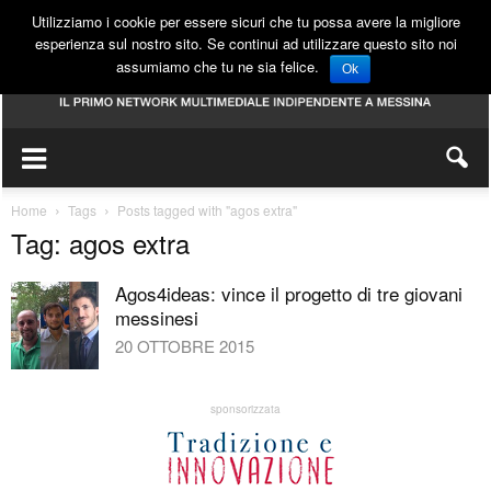
Utilizziamo i cookie per essere sicuri che tu possa avere la migliore
esperienza sul nostro sito. Se continui ad utilizzare questo sito noi
assumiamo che tu ne sia felice.
Ok
Home
Tags
Posts tagged with "agos extra"
Tag: agos extra
Agos4ideas: vince il progetto di tre giovani
messinesi
20 OTTOBRE 2015
sponsorizzata