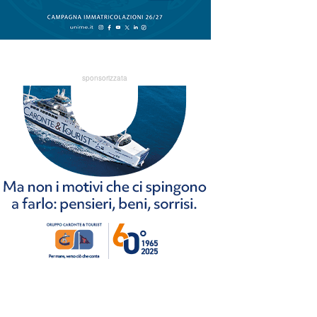
sponsorizzata