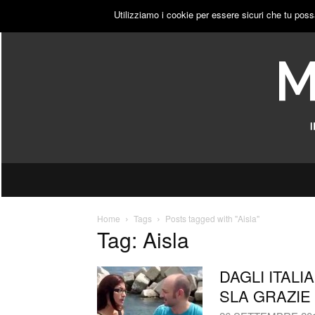
DOMENICA, 9 AGOSTO 2026
ACCEDI
PUBBLICITÀ
Utilizziamo i cookie per essere sicuri che tu poss
Home
Tags
Posts tagged with "Aisla"
Tag: Aisla
DAGLI ITALI
SLA GRAZIE