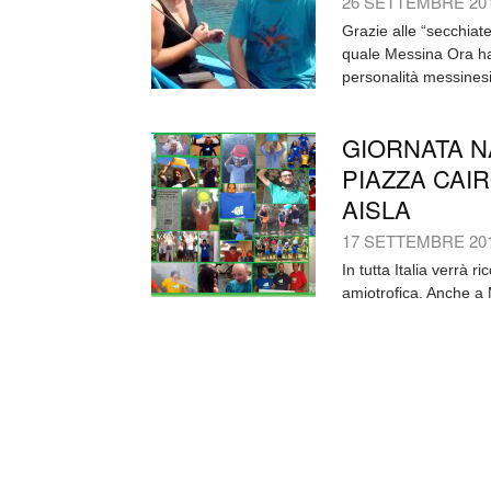
26 SETTEMBRE 20
Grazie alle “secchiat
quale Messina Ora ha 
personalità messinesi 
GIORNATA N
PIAZZA CAI
AISLA
17 SETTEMBRE 20
In tutta Italia verrà r
amiotrofica. Anche a 