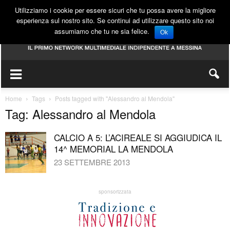
Utilizziamo i cookie per essere sicuri che tu possa avere la migliore
esperienza sul nostro sito. Se continui ad utilizzare questo sito noi
assumiamo che tu ne sia felice.
Ok
Home
Tags
Posts tagged with "Alessandro al Mendola"
Tag: Alessandro al Mendola
CALCIO A 5: L’ACIREALE SI AGGIUDICA IL
14^ MEMORIAL LA MENDOLA
23 SETTEMBRE 2013
sponsorizzata