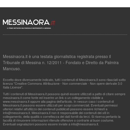
Messinaora.it è una testata giornalistica registrata presso il
Tribunale di Messina n. 12/2011 - Fondato e Diretto da Palmira
Mancuso.
Eccetto dove diversamente indicato, tutti i contenuti di Messinaora.it sono rilasciati sotto
licenza "Creative Commons Attribuzione - Non commerciale - Non opere derivate 3.0
Italia License".
Tutti i contenuti di Messinaora.it possono quindi essere utilizzati a patto di citare sempre
messinaora.it come fonte ed inserire un link o un collegamento visibile a
www.messinaora.it oppure alla pagina dell'articolo. In nessun caso i contenuti di
Messinaora.it possono essere utilizzati per scopi commerciali. Eventuali permessi
ulteriori relativi all'utilizzo dei contenuti pubblicati possono essere richiesti a
info@messinaora.it
. Messinaora.it non è responsabile dei contenuti dei siti in
collegamento, della qualità o correttezza dei dati forniti da terzi. Si riserva pertanto la
facoltà di rimuovere informazioni ritenute offensive o contrarie al buon costume.
Eventuali segnalazioni possono essere inviate a
info@messinaora.it
.