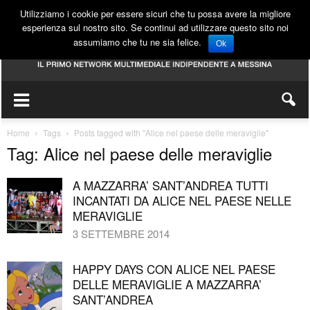
Utilizziamo i cookie per essere sicuri che tu possa avere la migliore
esperienza sul nostro sito. Se continui ad utilizzare questo sito noi
assumiamo che tu ne sia felice.
Ok
Home
Tags
Posts tagged with "Alice nel paese delle meraviglie"
Tag: Alice nel paese delle meraviglie
A MAZZARRA’ SANT’ANDREA TUTTI
INCANTATI DA ALICE NEL PAESE NELLE
MERAVIGLIE
3 SETTEMBRE 2014
HAPPY DAYS CON ALICE NEL PAESE
DELLE MERAVIGLIE A MAZZARRA’
SANT’ANDREA