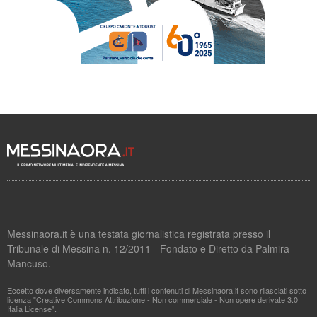
Messinaora.it è una testata giornalistica registrata presso il
Tribunale di Messina n. 12/2011 - Fondato e Diretto da Palmira
Mancuso.
Eccetto dove diversamente indicato, tutti i contenuti di Messinaora.it sono rilasciati sotto
licenza "Creative Commons Attribuzione - Non commerciale - Non opere derivate 3.0
Italia License".