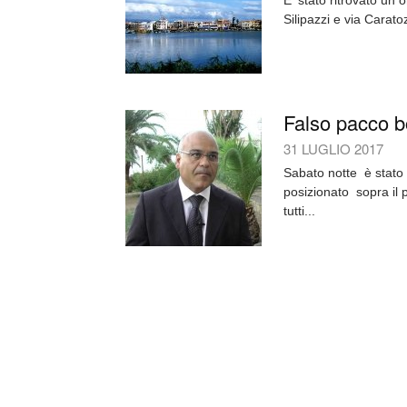
E' stato ritrovato un 
Silipazzi e via Carato
Falso pacco b
31 LUGLIO 2017
Sabato notte è stato
posizionato sopra il p
tutti...