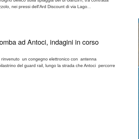
ordigno bellico sulla spiaggia del di Ganzirri, tra contrada
zzolo, nei pressi dell'Ard Discount di via Lago...
omba ad Antoci, indagini in corso
 rinvenuto un congegno elettronico con antenna
ilastrino del guard rail, lungo la strada che Antoci percorre