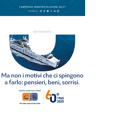
sponsorizzata