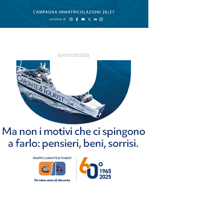
sponsorizzata