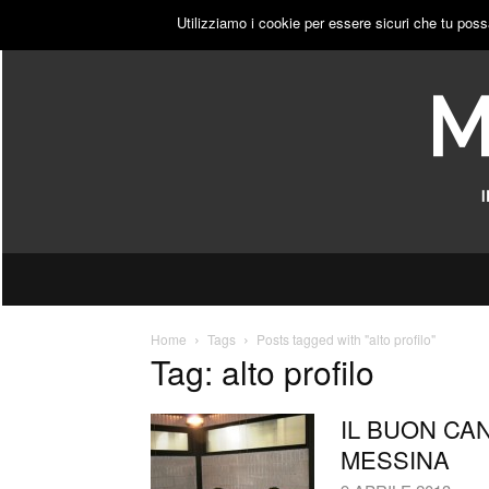
VENERDÌ, 7 AGOSTO 2026
ACCEDI
PUBBLICITÀ
Utilizziamo i cookie per essere sicuri che tu poss
Home
Tags
Posts tagged with "alto profilo"
Tag: alto profilo
IL BUON CA
MESSINA