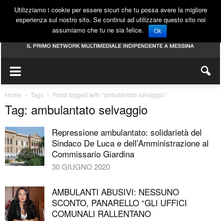
Utilizziamo i cookie per essere sicuri che tu possa avere la migliore
esperienza sul nostro sito. Se continui ad utilizzare questo sito noi
assumiamo che tu ne sia felice.
Ok
Home
Tags
Posts tagged with "ambulantato selvaggio"
Tag: ambulantato selvaggio
Repressione ambulantato: solidarietà del
Sindaco De Luca e dell’Amministrazione al
Commissario Giardina
30 GIUGNO 2020
AMBULANTI ABUSIVI: NESSUNO
SCONTO, PANARELLO “GLI UFFICI
COMUNALI RALLENTANO