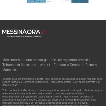
Messinaora.it è una testata giornalistica registrata presso il
Tribunale di Messina n. 12/2011 - Fondato e Diretto da Palmira
Mancuso.
Eccetto dove diversamente indicato, tutti i contenuti di Messinaora.it sono rilasciati sotto
licenza "Creative Commons Attribuzione - Non commerciale - Non opere derivate 3.0
Italia License".
Tutti i contenuti di Messinaora.it possono quindi essere utilizzati a patto di citare sempre
messinaora.it come fonte ed inserire un link o un collegamento visibile a
www.messinaora.it oppure alla pagina dell'articolo. In nessun caso i contenuti di
Messinaora.it possono essere utilizzati per scopi commerciali. Eventuali permessi
ulteriori relativi all'utilizzo dei contenuti pubblicati possono essere richiesti a
info@messinaora.it
. Messinaora.it non è responsabile dei contenuti dei siti in