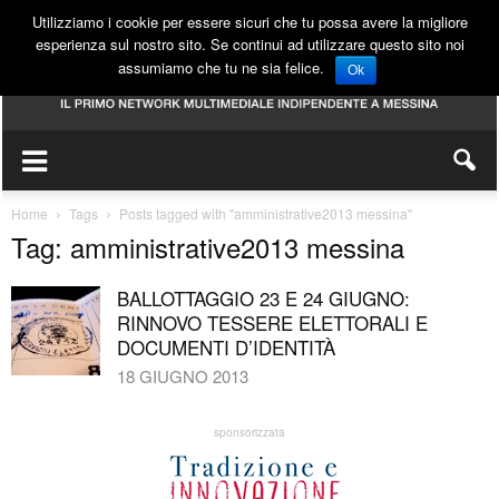
Utilizziamo i cookie per essere sicuri che tu possa avere la migliore
esperienza sul nostro sito. Se continui ad utilizzare questo sito noi
assumiamo che tu ne sia felice.
Ok
Home
Tags
Posts tagged with "amministrative2013 messina"
Tag: amministrative2013 messina
BALLOTTAGGIO 23 E 24 GIUGNO:
RINNOVO TESSERE ELETTORALI E
DOCUMENTI D’IDENTITÀ
18 GIUGNO 2013
sponsorizzata