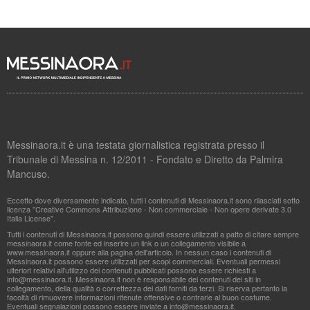
Messinaora.it è una testata giornalistica registrata presso il
Tribunale di Messina n. 12/2011 - Fondato e Diretto da Palmira
Mancuso.
Eccetto dove diversamente indicato, tutti i contenuti di Messinaora.it sono rilasciati sotto
licenza "Creative Commons Attribuzione - Non commerciale - Non opere derivate 3.0
Italia License".
Tutti i contenuti di Messinaora.it possono quindi essere utilizzati a patto di citare sempre
messinaora.it come fonte ed inserire un link o un collegamento visibile a
www.messinaora.it oppure alla pagina dell'articolo. In nessun caso i contenuti di
Messinaora.it possono essere utilizzati per scopi commerciali. Eventuali permessi
ulteriori relativi all'utilizzo dei contenuti pubblicati possono essere richiesti a
info@messinaora.it
. Messinaora.it non è responsabile dei contenuti dei siti in
collegamento, della qualità o correttezza dei dati forniti da terzi. Si riserva pertanto la
facoltà di rimuovere informazioni ritenute offensive o contrarie al buon costume.
Eventuali segnalazioni possono essere inviate a
info@messinaora.it
.