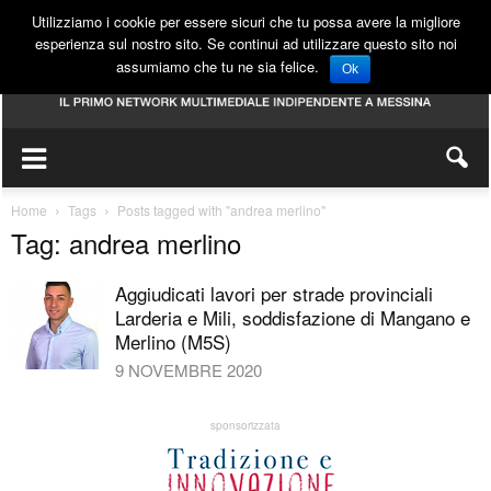
Utilizziamo i cookie per essere sicuri che tu possa avere la migliore
esperienza sul nostro sito. Se continui ad utilizzare questo sito noi
assumiamo che tu ne sia felice.
Ok
Home
Tags
Posts tagged with "andrea merlino"
Tag: andrea merlino
Aggiudicati lavori per strade provinciali
Larderia e Mili, soddisfazione di Mangano e
Merlino (M5S)
9 NOVEMBRE 2020
sponsorizzata