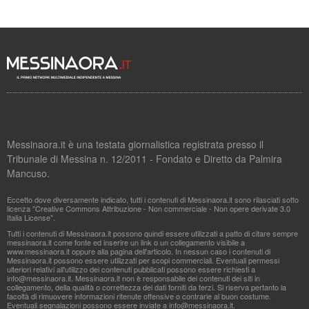
Messinaora.it è una testata giornalistica registrata presso il
Tribunale di Messina n. 12/2011 - Fondato e Diretto da Palmira
Mancuso.
Eccetto dove diversamente indicato, tutti i contenuti di Messinaora.it sono rilasciati sotto
licenza "Creative Commons Attribuzione - Non commerciale - Non opere derivate 3.0
Italia License".
Tutti i contenuti di Messinaora.it possono quindi essere utilizzati a patto di citare sempre
messinaora.it come fonte ed inserire un link o un collegamento visibile a
www.messinaora.it oppure alla pagina dell'articolo. In nessun caso i contenuti di
Messinaora.it possono essere utilizzati per scopi commerciali. Eventuali permessi
ulteriori relativi all'utilizzo dei contenuti pubblicati possono essere richiesti a
info@messinaora.it
. Messinaora.it non è responsabile dei contenuti dei siti in
collegamento, della qualità o correttezza dei dati forniti da terzi. Si riserva pertanto la
facoltà di rimuovere informazioni ritenute offensive o contrarie al buon costume.
Eventuali segnalazioni possono essere inviate a
info@messinaora.it
.