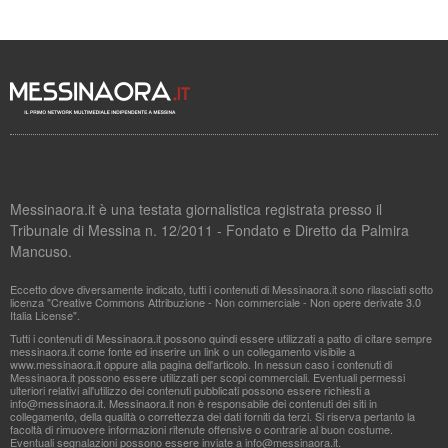
Messinaora.it è una testata giornalistica registrata presso il
Tribunale di Messina n. 12/2011 - Fondato e Diretto da Palmira
Mancuso.
Eccetto dove diversamente indicato, tutti i contenuti di Messinaora.it sono rilasciati sotto
licenza "Creative Commons Attribuzione - Non commerciale - Non opere derivate 3.0
Italia License".
Tutti i contenuti di Messinaora.it possono quindi essere utilizzati a patto di citare sempre
messinaora.it come fonte ed inserire un link o un collegamento visibile a
www.messinaora.it oppure alla pagina dell'articolo. In nessun caso i contenuti di
Messinaora.it possono essere utilizzati per scopi commerciali. Eventuali permessi
ulteriori relativi all'utilizzo dei contenuti pubblicati possono essere richiesti a
info@messinaora.it
. Messinaora.it non è responsabile dei contenuti dei siti in
collegamento, della qualità o correttezza dei dati forniti da terzi. Si riserva pertanto la
facoltà di rimuovere informazioni ritenute offensive o contrarie al buon costume.
Eventuali segnalazioni possono essere inviate a
info@messinaora.it
.