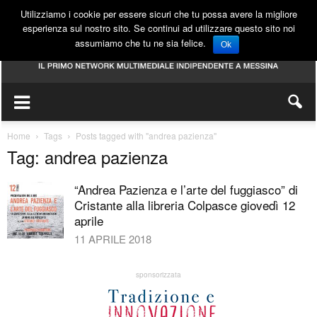
Utilizziamo i cookie per essere sicuri che tu possa avere la migliore
esperienza sul nostro sito. Se continui ad utilizzare questo sito noi
assumiamo che tu ne sia felice.
Ok
Home
Tags
Posts tagged with "andrea pazienza"
Tag: andrea pazienza
“Andrea Pazienza e l’arte del fuggiasco” di
Cristante alla libreria Colpasce giovedì 12
aprile
11 APRILE 2018
sponsorizzata