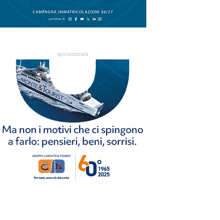
sponsorizzata