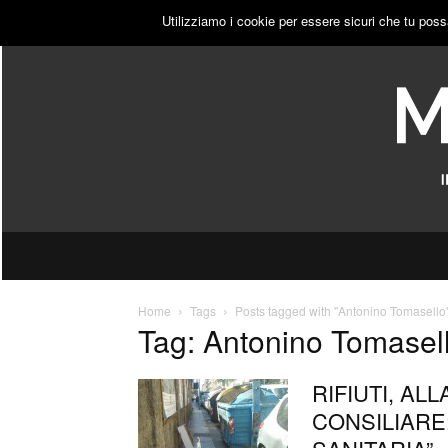
GIOVEDÌ, 6 AGOSTO 2026
ACCEDI
PUBBLICITÀ
Utilizziamo i cookie per essere sicuri che tu poss
Home
Tags
Posts tagged with "Antonino Tomasello
Tag: Antonino Tomasel
RIFIUTI, A
CONSILIARE