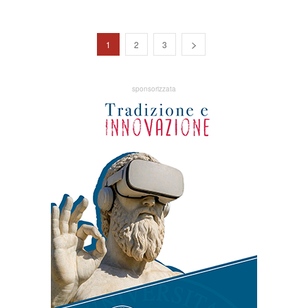
1
2
3
sponsorizzata