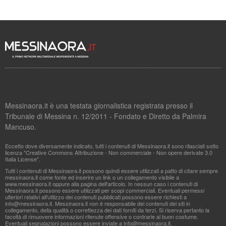
Messinaora.it è una testata giornalistica registrata presso il
Tribunale di Messina n. 12/2011 - Fondato e Diretto da Palmira
Mancuso.
Eccetto dove diversamente indicato, tutti i contenuti di Messinaora.it sono rilasciati sotto
licenza "Creative Commons Attribuzione - Non commerciale - Non opere derivate 3.0
Italia License".
Tutti i contenuti di Messinaora.it possono quindi essere utilizzati a patto di citare sempre
messinaora.it come fonte ed inserire un link o un collegamento visibile a
www.messinaora.it oppure alla pagina dell'articolo. In nessun caso i contenuti di
Messinaora.it possono essere utilizzati per scopi commerciali. Eventuali permessi
ulteriori relativi all'utilizzo dei contenuti pubblicati possono essere richiesti a
info@messinaora.it
. Messinaora.it non è responsabile dei contenuti dei siti in
collegamento, della qualità o correttezza dei dati forniti da terzi. Si riserva pertanto la
facoltà di rimuovere informazioni ritenute offensive o contrarie al buon costume.
Eventuali segnalazioni possono essere inviate a
info@messinaora.it
.