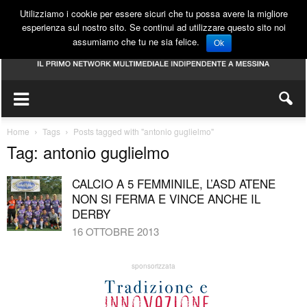
Utilizziamo i cookie per essere sicuri che tu possa avere la migliore
esperienza sul nostro sito. Se continui ad utilizzare questo sito noi
assumiamo che tu ne sia felice.
Ok
Home
Tags
Posts tagged with "antonio guglielmo"
Tag: antonio guglielmo
CALCIO A 5 FEMMINILE, L’ASD ATENE
NON SI FERMA E VINCE ANCHE IL
DERBY
16 OTTOBRE 2013
sponsorizzata