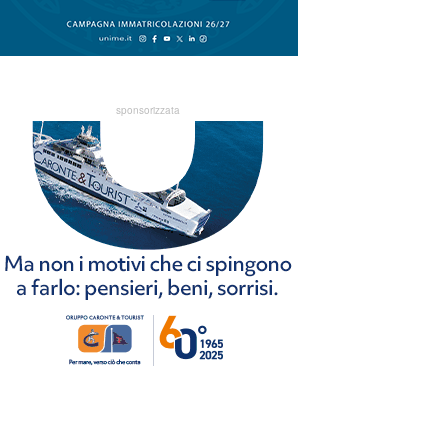
sponsorizzata