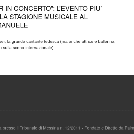
 IN CONCERTO”: L’EVENTO PIU’
LA STAGIONE MUSICALE AL
MANUELE
r, la grande cantante tedesca (ma anche attrice e ballerina,
 sulla scena internazionale)...
ata presso il Tribunale di Messina n. 12/2011 - Fondato e Diretto da Pa