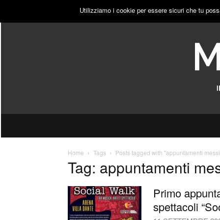
SABATO, 8 AGOSTO 2026
ACCEDI
PUBBLICITÀ
Utilizziamo i cookie per essere sicuri che tu poss
Home
Tags
Posts tagged with "appuntamenti mess
Tag: appuntamenti me
Primo appunta
spettacoli “So