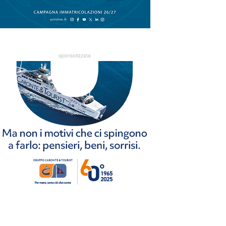
sponsorizzata