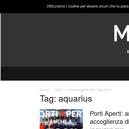
VENERDÌ, 7 AGOSTO 2026
ACCEDI
PUBBLICITÀ
Utilizziamo i cookie per essere sicuri che tu poss
Home
Tags
Posts tagged with "aquarius"
Tag: aquarius
Porti Aperti: 
accoglienza d