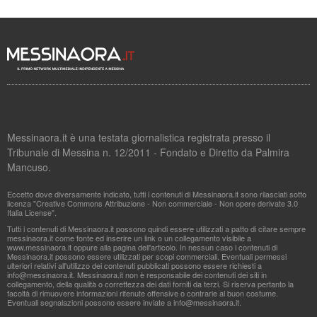
Messinaora.it è una testata giornalistica registrata presso il
Tribunale di Messina n. 12/2011 - Fondato e Diretto da Palmira
Mancuso.
Eccetto dove diversamente indicato, tutti i contenuti di Messinaora.it sono rilasciati sotto
licenza "Creative Commons Attribuzione - Non commerciale - Non opere derivate 3.0
Italia License".
Tutti i contenuti di Messinaora.it possono quindi essere utilizzati a patto di citare sempre
messinaora.it come fonte ed inserire un link o un collegamento visibile a
www.messinaora.it oppure alla pagina dell'articolo. In nessun caso i contenuti di
Messinaora.it possono essere utilizzati per scopi commerciali. Eventuali permessi
ulteriori relativi all'utilizzo dei contenuti pubblicati possono essere richiesti a
info@messinaora.it
. Messinaora.it non è responsabile dei contenuti dei siti in
collegamento, della qualità o correttezza dei dati forniti da terzi. Si riserva pertanto la
facoltà di rimuovere informazioni ritenute offensive o contrarie al buon costume.
Eventuali segnalazioni possono essere inviate a
info@messinaora.it
.