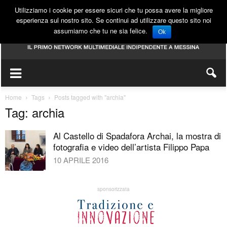
Utilizziamo i cookie per essere sicuri che tu possa avere la migliore
esperienza sul nostro sito. Se continui ad utilizzare questo sito noi
assumiamo che tu ne sia felice.
Ok
Home
Tags
Posts tagged with "archia"
Tag: archia
Al Castello di Spadafora Archai, la mostra di
fotografia e video dell’artista Filippo Papa
10 APRILE 2016
sponsorizzata