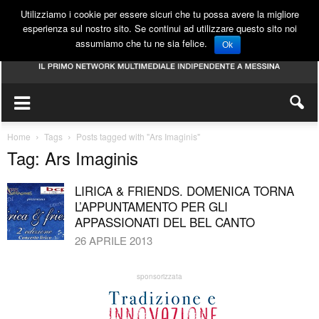
Utilizziamo i cookie per essere sicuri che tu possa avere la migliore
esperienza sul nostro sito. Se continui ad utilizzare questo sito noi
assumiamo che tu ne sia felice.
Ok
Home
Tags
Posts tagged with "Ars Imaginis"
Tag: Ars Imaginis
LIRICA & FRIENDS. DOMENICA TORNA
L’APPUNTAMENTO PER GLI
APPASSIONATI DEL BEL CANTO
26 APRILE 2013
sponsorizzata