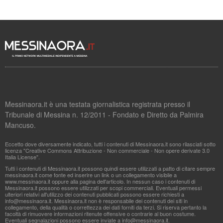
Messinaora.it è una testata giornalistica registrata presso il
Tribunale di Messina n. 12/2011 - Fondato e Diretto da Palmira
Mancuso.
Eccetto dove diversamente indicato, tutti i contenuti di Messinaora.it sono rilasciati sotto
licenza "Creative Commons Attribuzione - Non commerciale - Non opere derivate 3.0
Italia License".
Tutti i contenuti di Messinaora.it possono quindi essere utilizzati a patto di citare sempre
messinaora.it come fonte ed inserire un link o un collegamento visibile a
www.messinaora.it oppure alla pagina dell'articolo. In nessun caso i contenuti di
Messinaora.it possono essere utilizzati per scopi commerciali. Eventuali permessi
ulteriori relativi all'utilizzo dei contenuti pubblicati possono essere richiesti a
info@messinaora.it
. Messinaora.it non è responsabile dei contenuti dei siti in
collegamento, della qualità o correttezza dei dati forniti da terzi. Si riserva pertanto la
facoltà di rimuovere informazioni ritenute offensive o contrarie al buon costume.
Eventuali segnalazioni possono essere inviate a
info@messinaora.it
.