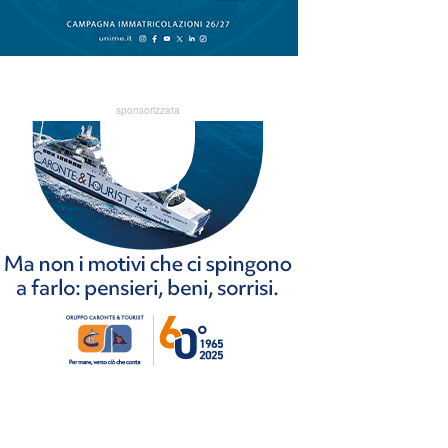
sponsorizzata