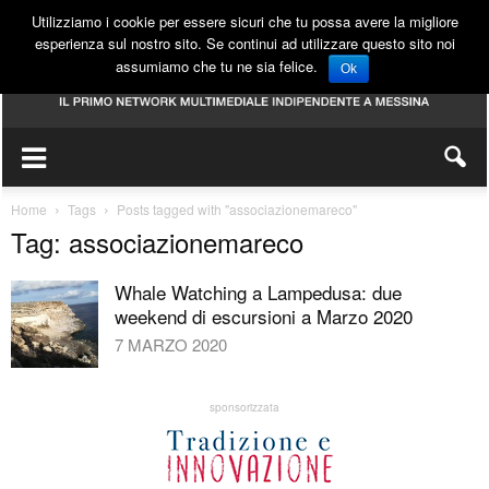
Utilizziamo i cookie per essere sicuri che tu possa avere la migliore
esperienza sul nostro sito. Se continui ad utilizzare questo sito noi
assumiamo che tu ne sia felice.
Ok
Home
Tags
Posts tagged with "associazionemareco"
Tag: associazionemareco
Whale Watching a Lampedusa: due
weekend di escursioni a Marzo 2020
7 MARZO 2020
sponsorizzata