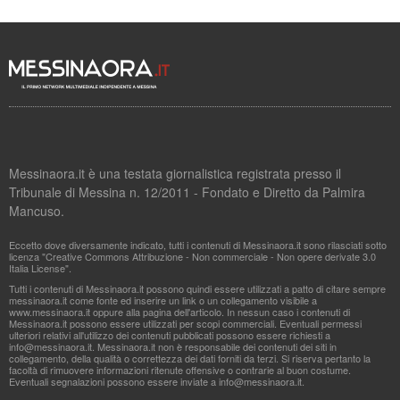
Messinaora.it è una testata giornalistica registrata presso il
Tribunale di Messina n. 12/2011 - Fondato e Diretto da Palmira
Mancuso.
Eccetto dove diversamente indicato, tutti i contenuti di Messinaora.it sono rilasciati sotto
licenza "Creative Commons Attribuzione - Non commerciale - Non opere derivate 3.0
Italia License".
Tutti i contenuti di Messinaora.it possono quindi essere utilizzati a patto di citare sempre
messinaora.it come fonte ed inserire un link o un collegamento visibile a
www.messinaora.it oppure alla pagina dell'articolo. In nessun caso i contenuti di
Messinaora.it possono essere utilizzati per scopi commerciali. Eventuali permessi
ulteriori relativi all'utilizzo dei contenuti pubblicati possono essere richiesti a
info@messinaora.it
. Messinaora.it non è responsabile dei contenuti dei siti in
collegamento, della qualità o correttezza dei dati forniti da terzi. Si riserva pertanto la
facoltà di rimuovere informazioni ritenute offensive o contrarie al buon costume.
Eventuali segnalazioni possono essere inviate a
info@messinaora.it
.