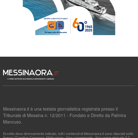
Messinaora.it è una testata giornalistica registrata presso il
Tribunale di Messina n. 12/2011 - Fondato e Diretto da Palmira
Mancuso.
Eccetto dove diversamente indicato, tutti i contenuti di Messinaora.it sono rilasciati sotto
licenza "Creative Commons Attribuzione - Non commerciale - Non opere derivate 3.0