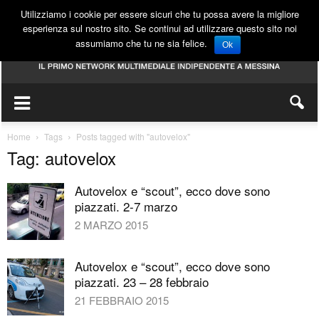
Utilizziamo i cookie per essere sicuri che tu possa avere la migliore
esperienza sul nostro sito. Se continui ad utilizzare questo sito noi
assumiamo che tu ne sia felice.
Ok
Home
Tags
Posts tagged with "autovelox"
Tag: autovelox
Autovelox e “scout”, ecco dove sono
piazzati. 2-7 marzo
2 MARZO 2015
Autovelox e “scout”, ecco dove sono
piazzati. 23 – 28 febbraio
21 FEBBRAIO 2015