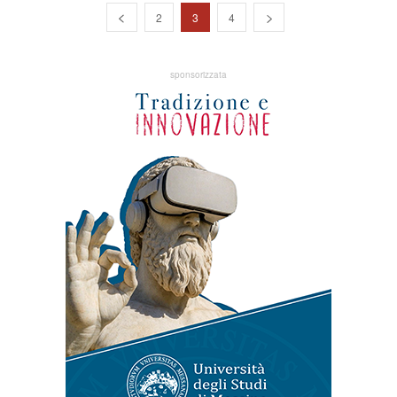
2
3
4
sponsorizzata