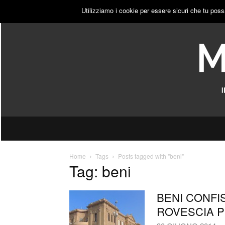
SABATO, 8 AGOSTO 2026
ACCEDI
PUBBLICITÀ
Utilizziamo i cookie per essere sicuri che tu poss
Home
Tags
Posts tagged with "beni"
Tag: beni
BENI CONFI
ROVESCIA P