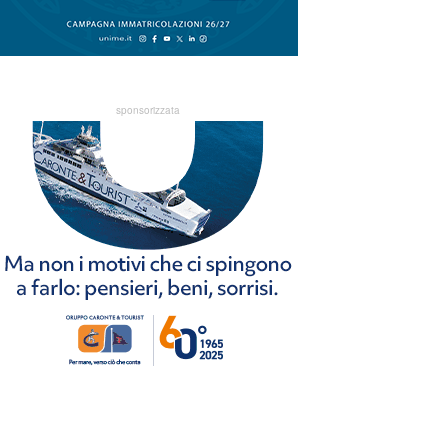
sponsorizzata