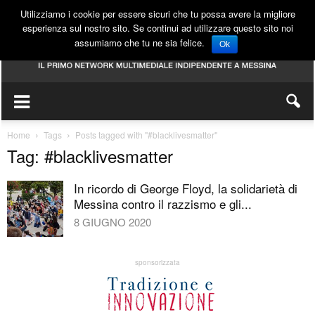
Utilizziamo i cookie per essere sicuri che tu possa avere la migliore
esperienza sul nostro sito. Se continui ad utilizzare questo sito noi
assumiamo che tu ne sia felice.
Ok
Home
Tags
Posts tagged with "#blacklivesmatter"
Tag: #blacklivesmatter
In ricordo di George Floyd, la solidarietà di
Messina contro il razzismo e gli...
8 GIUGNO 2020
sponsorizzata