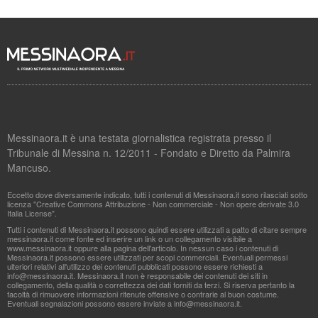
Messinaora.it è una testata giornalistica registrata presso il
Tribunale di Messina n. 12/2011 - Fondato e Diretto da Palmira
Mancuso.
Eccetto dove diversamente indicato, tutti i contenuti di Messinaora.it sono rilasciati sotto
licenza "Creative Commons Attribuzione - Non commerciale - Non opere derivate 3.0
Italia License".
Tutti i contenuti di Messinaora.it possono quindi essere utilizzati a patto di citare sempre
messinaora.it come fonte ed inserire un link o un collegamento visibile a
www.messinaora.it oppure alla pagina dell'articolo. In nessun caso i contenuti di
Messinaora.it possono essere utilizzati per scopi commerciali. Eventuali permessi
ulteriori relativi all'utilizzo dei contenuti pubblicati possono essere richiesti a
info@messinaora.it
. Messinaora.it non è responsabile dei contenuti dei siti in
collegamento, della qualità o correttezza dei dati forniti da terzi. Si riserva pertanto la
facoltà di rimuovere informazioni ritenute offensive o contrarie al buon costume.
Eventuali segnalazioni possono essere inviate a
info@messinaora.it
.