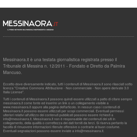
Messinaora.it è una testata giornalistica registrata presso il
Tribunale di Messina n. 12/2011 - Fondato e Diretto da Palmira
Mancuso.
Eccetto dove diversamente indicato, tutti i contenuti di Messinaora.it sono rilasciati sotto
licenza "Creative Commons Attribuzione - Non commerciale - Non opere derivate 3.0
Italia License".
Tutti i contenuti di Messinaora.it possono quindi essere utilizzati a patto di citare sempre
messinaora.it come fonte ed inserire un link o un collegamento visibile a
www.messinaora.it oppure alla pagina dell'articolo. In nessun caso i contenuti di
Messinaora.it possono essere utilizzati per scopi commerciali. Eventuali permessi
ulteriori relativi all'utilizzo dei contenuti pubblicati possono essere richiesti a
info@messinaora.it
. Messinaora.it non è responsabile dei contenuti dei siti in
collegamento, della qualità o correttezza dei dati forniti da terzi. Si riserva pertanto la
facoltà di rimuovere informazioni ritenute offensive o contrarie al buon costume.
Eventuali segnalazioni possono essere inviate a
info@messinaora.it
.