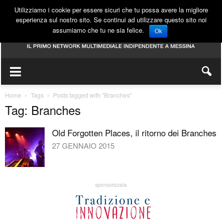
Utilizziamo i cookie per essere sicuri che tu possa avere la migliore
esperienza sul nostro sito. Se continui ad utilizzare questo sito noi
assumiamo che tu ne sia felice.
Ok
Home
Tags
Posts tagged with "Branches"
Tag: Branches
Old Forgotten Places, il ritorno dei Branches
27 GENNAIO 2015
sponsorizzata