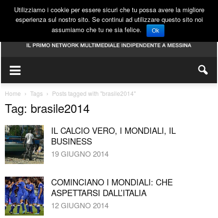
Utilizziamo i cookie per essere sicuri che tu possa avere la migliore
esperienza sul nostro sito. Se continui ad utilizzare questo sito noi
assumiamo che tu ne sia felice.
Ok
Home
Tags
Posts tagged with "brasile2014"
Tag: brasile2014
IL CALCIO VERO, I MONDIALI, IL
BUSINESS
19 GIUGNO 2014
COMINCIANO I MONDIALI: CHE
ASPETTARSI DALL’ITALIA
12 GIUGNO 2014