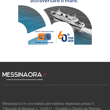
Messinaora.it è una testata giornalistica registrata presso il
Tribunale di Messina n. 12/2011 - Fondato e Diretto da Palmira