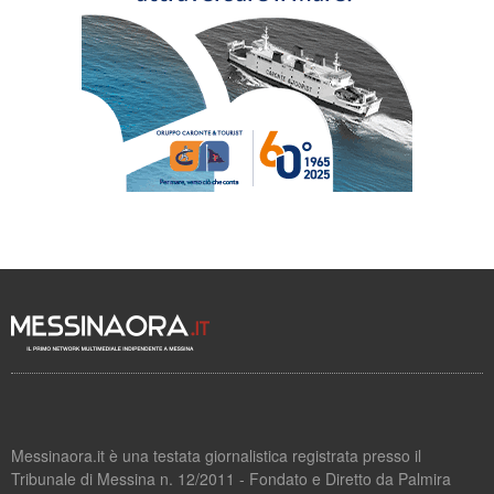
Messinaora.it è una testata giornalistica registrata presso il
Tribunale di Messina n. 12/2011 - Fondato e Diretto da Palmira