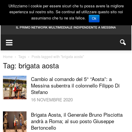
Utilizziamo i cookie per essere sicuri che tu possa avere la migliore
esperienza sul nostro sito. Se continui ad utilizzare questo sito noi
assumiamo che tu ne sia felice.
Ok
Home
Tags
Posts tagged with "brigata aosta"
Tag: brigata aosta
Cambio al comando del 5° “Aosta”: a
Messina subentra il colonnello Filippo Di
Stefano
16 NOVEMBRE 2020
Brigata Aosta, il Generale Bruno Pisciotta
andrà a Roma; al suo posto Giuseppe
Bertoncello