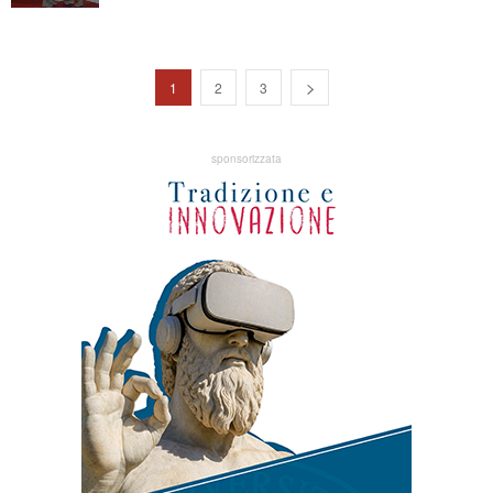
1
2
3
sponsorizzata