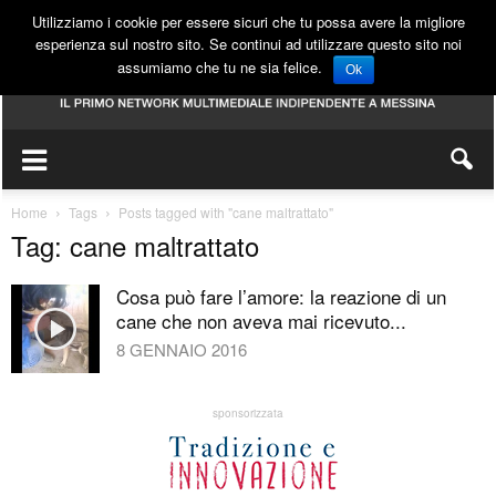
Utilizziamo i cookie per essere sicuri che tu possa avere la migliore
esperienza sul nostro sito. Se continui ad utilizzare questo sito noi
assumiamo che tu ne sia felice.
Ok
Home
Tags
Posts tagged with "cane maltrattato"
Tag: cane maltrattato
Cosa può fare l’amore: la reazione di un
cane che non aveva mai ricevuto...
8 GENNAIO 2016
sponsorizzata