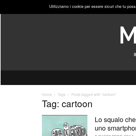
VENERDÌ, 7 AGOSTO 2026
ACCEDI
PUBBLICITÀ
Utilizziamo i cookie per essere sicuri che tu poss
Home
Tags
Posts tagged with "cartoon"
Tag: cartoon
Lo squalo che
uno smartphon