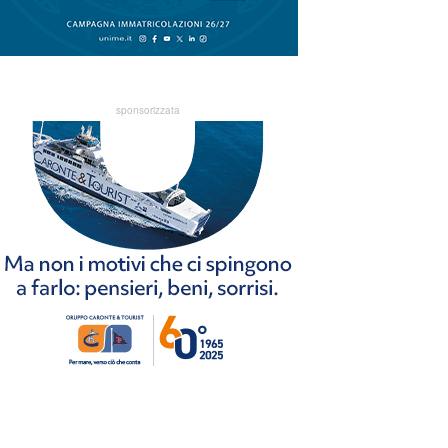
sponsorizzata