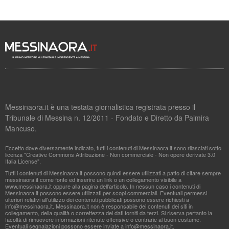
Messinaora.it è una testata giornalistica registrata presso il
Tribunale di Messina n. 12/2011 - Fondato e Diretto da Palmira
Mancuso.
Eccetto dove diversamente indicato, tutti i contenuti di Messinaora.it sono rilasciati sotto
licenza "Creative Commons Attribuzione - Non commerciale - Non opere derivate 3.0
Italia License".
Tutti i contenuti di Messinaora.it possono quindi essere utilizzati a patto di citare sempre
messinaora.it come fonte ed inserire un link o un collegamento visibile a
www.messinaora.it oppure alla pagina dell'articolo. In nessun caso i contenuti di
Messinaora.it possono essere utilizzati per scopi commerciali. Eventuali permessi
ulteriori relativi all'utilizzo dei contenuti pubblicati possono essere richiesti a
info@messinaora.it
. Messinaora.it non è responsabile dei contenuti dei siti in
collegamento, della qualità o correttezza dei dati forniti da terzi. Si riserva pertanto la
facoltà di rimuovere informazioni ritenute offensive o contrarie al buon costume.
Eventuali segnalazioni possono essere inviate a
info@messinaora.it
.