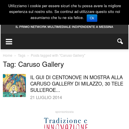
Utilizziamo i cookie per essere sicuri che tu possa avere la migliore
esperienza sul nostro sito. Se continui ad utilizzare questo sito noi
assumiamo che tu ne sia felice.
Ok
Home
Tags
Posts tagged with "Caruso Gallery"
Tag: Caruso Gallery
IL GUI DI CENTONOVE IN MOSTRA ALLA
CARUSO GALLERY DI MILAZZO, 30 TELE
SULL’EROE...
21 LUGLIO 2014
sponsorizzata