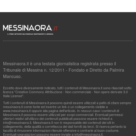
Messinaora.it è una testata giornalistica registrata presso il
Tribunale di Messina n. 12/2011 - Fondato e Diretto da Palmira
Mancuso.
Eccetto dove diversamente indicato, tutti i contenuti di Messinaora.it sono rilasciati sotto
licenza "Creative Commons Attribuzione - Non commerciale - Non opere derivate 3.0
Italia License".
Tutti i contenuti di Messinaora.it possono quindi essere utilizzati a patto di citare sempre
messinaora.it come fonte ed inserire un link o un collegamento visibile a
www.messinaora.it oppure alla pagina dell'articolo. In nessun caso i contenuti di
Messinaora.it possono essere utilizzati per scopi commerciali. Eventuali permessi
ulteriori relativi all'utilizzo dei contenuti pubblicati possono essere richiesti a
info@messinaora.it
. Messinaora.it non è responsabile dei contenuti dei siti in
collegamento, della qualità o correttezza dei dati forniti da terzi. Si riserva pertanto la
facoltà di rimuovere informazioni ritenute offensive o contrarie al buon costume.
Eventuali segnalazioni possono essere inviate a
info@messinaora.it
.