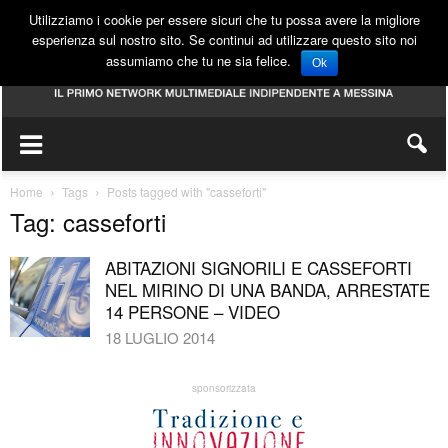
Utilizziamo i cookie per essere sicuri che tu possa avere la migliore
esperienza sul nostro sito. Se continui ad utilizzare questo sito noi
assumiamo che tu ne sia felice.
Ok
Home
Tags
Posts tagged with "casseforti"
Tag: casseforti
ABITAZIONI SIGNORILI E CASSEFORTI
NEL MIRINO DI UNA BANDA, ARRESTATE
14 PERSONE – VIDEO
18 LUGLIO 2014
sponsorizzata