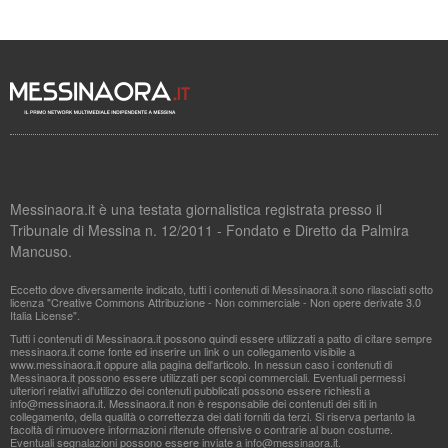
Messinaora.it è una testata giornalistica registrata presso il
Tribunale di Messina n. 12/2011 - Fondato e Diretto da Palmira
Mancuso.
Eccetto dove diversamente indicato, tutti i contenuti di Messinaora.it sono rilasciati sotto
licenza "Creative Commons Attribuzione - Non commerciale - Non opere derivate 3.0
Italia License".
Tutti i contenuti di Messinaora.it possono quindi essere utilizzati a patto di citare sempre
messinaora.it come fonte ed inserire un link o un collegamento visibile a
www.messinaora.it oppure alla pagina dell'articolo. In nessun caso i contenuti di
Messinaora.it possono essere utilizzati per scopi commerciali. Eventuali permessi
ulteriori relativi all'utilizzo dei contenuti pubblicati possono essere richiesti a
info@messinaora.it
. Messinaora.it non è responsabile dei contenuti dei siti in
collegamento, della qualità o correttezza dei dati forniti da terzi. Si riserva pertanto la
facoltà di rimuovere informazioni ritenute offensive o contrarie al buon costume.
Eventuali segnalazioni possono essere inviate a
info@messinaora.it
.