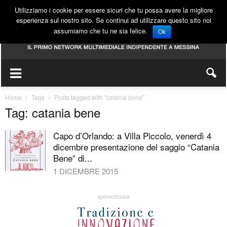
Utilizziamo i cookie per essere sicuri che tu possa avere la migliore
esperienza sul nostro sito. Se continui ad utilizzare questo sito noi
assumiamo che tu ne sia felice.
Ok
Home
Tags
Posts tagged with "catania bene"
Tag: catania bene
Capo d’Orlando: a Villa Piccolo, venerdì 4
dicembre presentazione del saggio “Catania
Bene” di...
1 DICEMBRE 2015
sponsorizzata